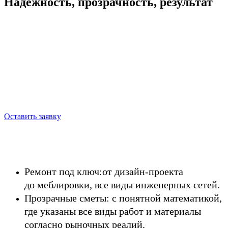
Надёжность, прозрачность, результат
Мы помогаем сделать ремонт быстро,
качественно и без лишних расходов.
Подбираем оптимальное решение
под ваш бюджет
, чтобы вы не
переплачивали и получили нужный
результат.
Оставить заявку
Ремонт под ключ:
от дизайн-проекта
до меблировки, все виды инженерных сетей.
Прозрачные сметы:
с понятной математикой,
где указаны все виды работ и материалы
согласно рыночных реалий.